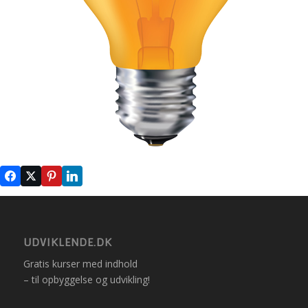
UDVIKLENDE.DK
Gratis kurser med indhold
– til opbyggelse og udvikling!