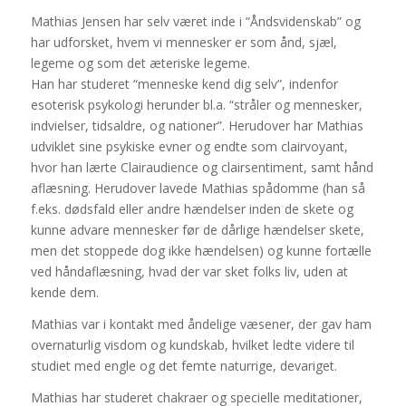
Mathias Jensen har selv været inde i “Åndsvidenskab” og
har udforsket, hvem vi mennesker er som ånd, sjæl,
legeme og som det æteriske legeme.
Han har studeret “menneske kend dig selv”, indenfor
esoterisk psykologi herunder bl.a. “stråler og mennesker,
indvielser, tidsaldre, og nationer”. Herudover har Mathias
udviklet sine psykiske evner og endte som clairvoyant,
hvor han lærte Clairaudience og clairsentiment, samt hånd
aflæsning. Herudover lavede Mathias spådomme (han så
f.eks. dødsfald eller andre hændelser inden de skete og
kunne advare mennesker før de dårlige hændelser skete,
men det stoppede dog ikke hændelsen) og kunne fortælle
ved håndaflæsning, hvad der var sket folks liv, uden at
kende dem.
Mathias var i kontakt med åndelige væsener, der gav ham
overnaturlig visdom og kundskab, hvilket ledte videre til
studiet med engle og det femte naturrige, devariget.
Mathias har studeret chakraer og specielle meditationer,