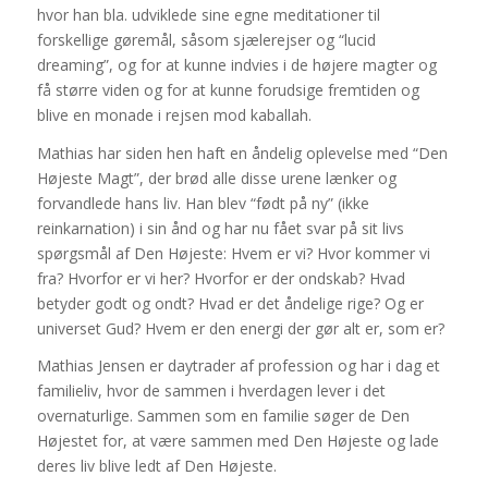
hvor han bla. udviklede sine egne meditationer til
forskellige gøremål, såsom sjælerejser og “lucid
dreaming”, og for at kunne indvies i de højere magter og
få større viden og for at kunne forudsige fremtiden og
blive en monade i rejsen mod kaballah.
Mathias har siden hen haft en åndelig oplevelse med “Den
Højeste Magt”, der brød alle disse urene lænker og
forvandlede hans liv. Han blev “født på ny” (ikke
reinkarnation) i sin ånd og har nu fået svar på sit livs
spørgsmål af Den Højeste: Hvem er vi? Hvor kommer vi
fra? Hvorfor er vi her? Hvorfor er der ondskab? Hvad
betyder godt og ondt? Hvad er det åndelige rige? Og er
universet Gud? Hvem er den energi der gør alt er, som er?
Mathias Jensen er daytrader af profession og har i dag et
familieliv, hvor de sammen i hverdagen lever i det
overnaturlige. Sammen som en familie søger de Den
Højestet for, at være sammen med Den Højeste og lade
deres liv blive ledt af Den Højeste.