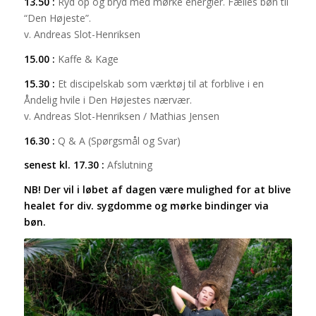
13.50 :
Ryd op og bryd med mørke energier. Fælles bøn til
“Den Højeste”.
v. Andreas Slot-Henriksen
15.00 :
Kaffe & Kage
15.30 :
Et discipelskab som værktøj til at forblive i en
Åndelig hvile i Den Højestes nærvær.
v. Andreas Slot-Henriksen / Mathias Jensen
16.30 :
Q & A (Spørgsmål og Svar)
senest kl. 17.30 :
Afslutning
NB! Der vil i løbet af dagen være mulighed for at blive
healet for div. sygdomme og mørke bindinger via
bøn.