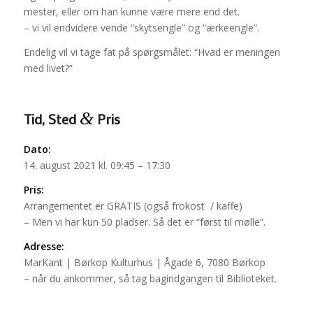
mester, eller om han kunne være mere end det.
– vi vil endvidere vende “skytsengle” og “ærkeengle”.
Endelig vil vi tage fat på spørgsmålet: “Hvad er meningen
med livet?”
&
Tid, Sted
Pris
Dato:
14. august 2021 kl. 09:45 – 17:30
Pris:
Arrangementet er GRATIS (også frokost / kaffe)
– Men vi har kun 50 pladser. Så det er “først til mølle”.
Adresse:
MarKant | Børkop Kulturhus | Ågade 6, 7080 Børkop
– når du ankommer, så tag bagindgangen til Biblioteket.